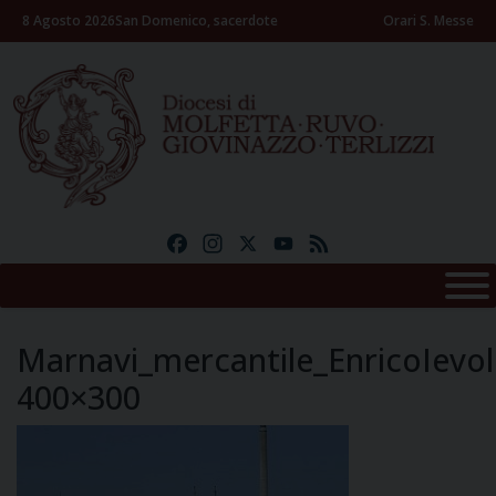
Skip
8 Agosto 2026
San Domenico, sacerdote
Orari S. Messe
to
content
Facebook
Instagram
X
YouTube
Feed
Marnavi_mercantile_EnricoIevol
400×300