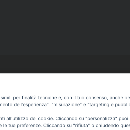
imili per finalità tecniche e, con il tuo consenso, anche per 
Ufficio Comunicazioni sociali
amento dell'esperienza", "misurazione" e "targeting e pubbli
Piazza Giovene 4 – 70056 Molfetta (BA)
comunicazionisociali@diocesimolfetta.it
i all'utilizzo dei cookie. Cliccando su "personalizza" puoi
ica.it
re le tue preferenze. Cliccando su "rifiuta" o chiudendo que