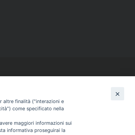
altre finalità ("interazioni e
SEGUICI SU
cità") come specificato nella
Facebook
Instagram
X
YouTube
Feed
 avere maggiori informazioni sui
sta informativa proseguirai la