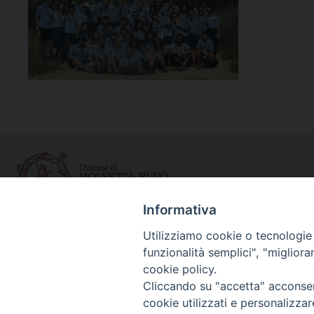
Informativa
Utilizziamo cookie o tecnologie s
Curia diocesana
funzionalità semplici", "miglior
Piazza Giovene 4 – 70056 Molfetta (BA)
cookie policy.
Centralino: 080 3374211
Cliccando su "accetta" acconsent
www.diocesimolfetta.it – diocesimolfetta@pec.chiesacattol
cookie utilizzati e personalizza