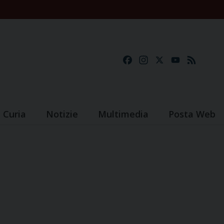
Facebook
Instagram
X
YouTube
Feed
Curia
Notizie
Multimedia
Posta Web