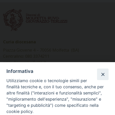
Curia diocesana
Piazza Giovene 4 – 70056 Molfetta (BA)
Centralino: 080 3374211
www.diocesimolfetta.it –
diocesimolfetta@pec.chiesacattolica.it
Informativa
Utilizziamo cookie o tecnologie simili per
Ufficio Comunicazioni sociali
finalità tecniche e, con il tuo consenso, anche per
altre finalità ("interazioni e funzionalità semplici",
Piazza Giovene 4 – 70056 Molfetta (BA)
"miglioramento dell'esperienza", "misurazione" e
comunicazionisociali@diocesimolfetta.it
"targeting e pubblicità") come specificato nella
cookie policy.