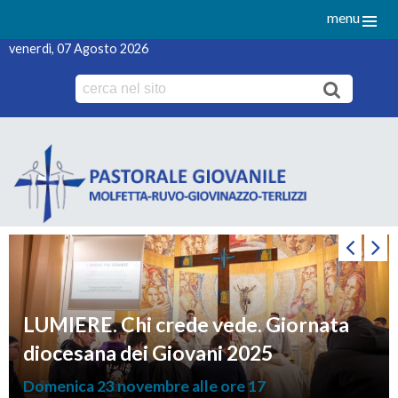
menu
venerdì, 07 Agosto 2026
Skip
to
content
LUMIERE. Chi crede vede. Giornata
diocesana dei Giovani 2025
Domenica 23 novembre alle ore 17