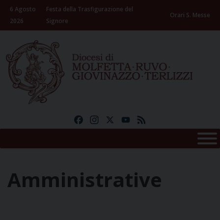
Skip
6 Agosto
Festa della Trasfigurazione del
to
Orari S. Messe
2026
Signore
content
Facebook
Instagram
X
YouTube
Feed
Amministrative