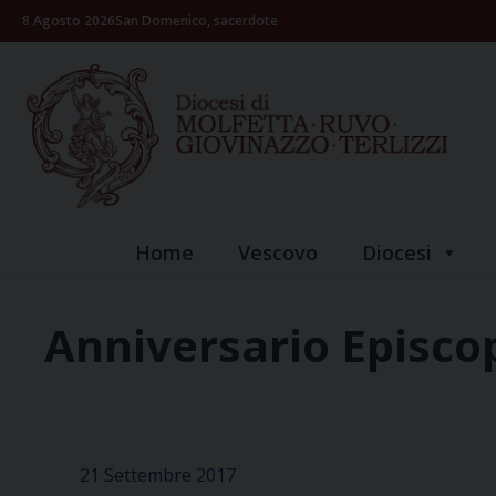
Skip
8 Agosto 2026
San Domenico, sacerdote
to
content
Home
Vescovo
Diocesi
Anniversario Episco
21 Settembre 2017