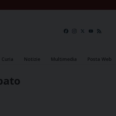
Facebook
Instagram
X
YouTube
Feed
Curia
Notizie
Multimedia
Posta Web
pato