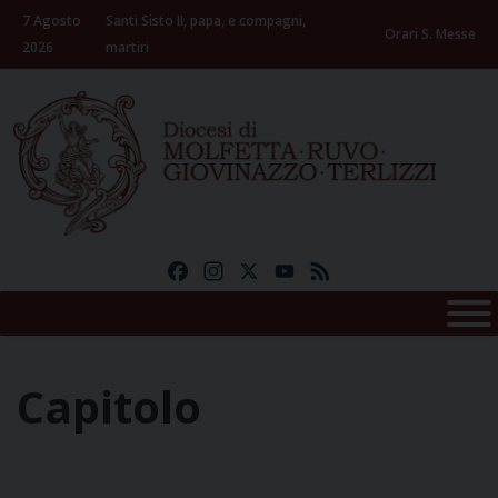
Skip
7 Agosto
Santi Sisto II, papa, e compagni,
to
Orari S. Messe
2026
martiri
content
Facebook
Instagram
X
YouTube
Feed
Capitolo