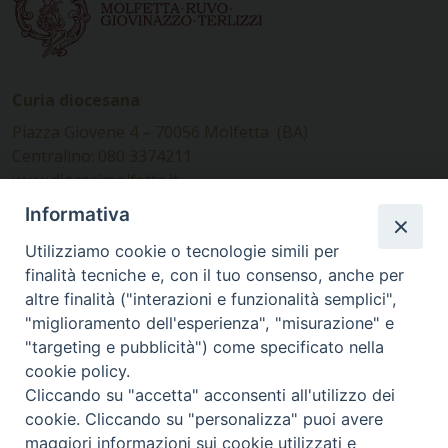
Curia diocesana
Piazza Giovene 4 – 70056 Molfetta (BA)
Centralino: 080 3374211
www.diocesimolfetta.it –
diocesimolfetta@pec.chiesacattolica.it
Informativa
Utilizziamo cookie o tecnologie simili per
Ufficio Comunicazioni sociali
finalità tecniche e, con il tuo consenso, anche per
altre finalità ("interazioni e funzionalità semplici",
Piazza Giovene 4 – 70056 Molfetta (BA)
"miglioramento dell'esperienza", "misurazione" e
comunicazionisociali@diocesimolfetta.it
"targeting e pubblicità") come specificato nella
cookie policy.
Cliccando su "accetta" acconsenti all'utilizzo dei
SEGUICI SU
cookie. Cliccando su "personalizza" puoi avere
Facebook
Instagram
X
YouTube
Feed
maggiori informazioni sui cookie utilizzati e