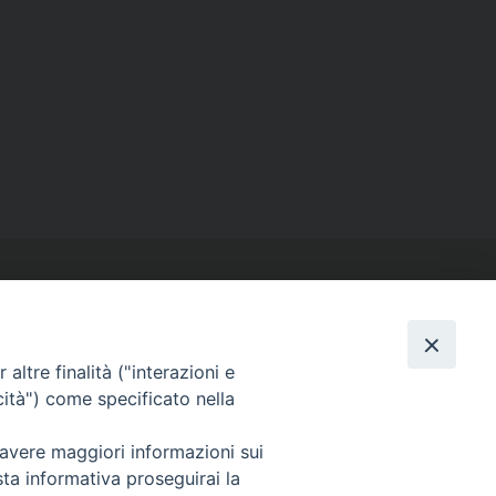
altre finalità ("interazioni e
cità") come specificato nella
SEGUICI SU
Facebook
Instagram
X
YouTube
Feed
 avere maggiori informazioni sui
sta informativa proseguirai la