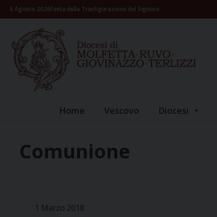
Skip
6 Agosto 2026
Festa della Trasfigurazione del Signore
to
content
Home
Vescovo
Diocesi
Comunione
1 Marzo 2018