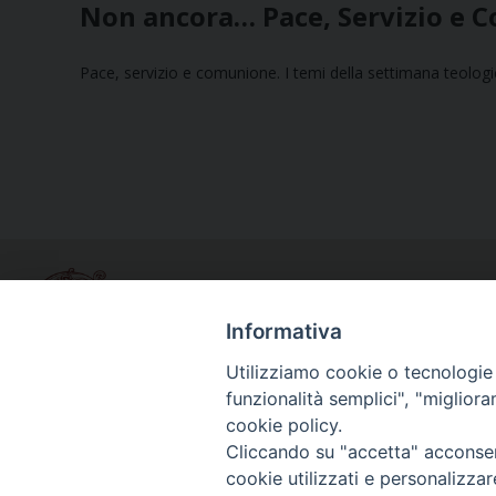
Non ancora… Pace, Servizio e 
Pace, servizio e comunione. I temi della settimana teologica
Informativa
Utilizziamo cookie o tecnologie s
funzionalità semplici", "miglior
Curia diocesana
cookie policy.
Piazza Giovene 4 – 70056 Molfetta (BA)
Cliccando su "accetta" acconsent
Centralino: 080 3374211
cookie utilizzati e personalizza