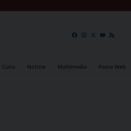
Facebook
Instagram
X
YouTube
Feed
Curia
Notizie
Multimedia
Posta Web