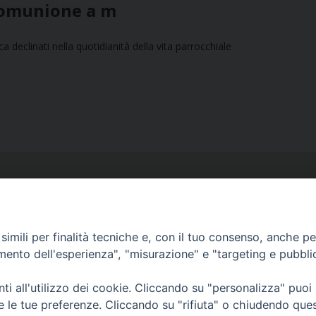
Comunione a m
 declinati nella quotidianità della vita parrocchiale
imili per finalità tecniche e, con il tuo consenso, anche per 
amento dell'esperienza", "misurazione" e "targeting e pubbli
Ufficio Comunicazioni sociali
Piazza Giovene 4 – 70056 Molfetta (BA)
i all'utilizzo dei cookie. Cliccando su "personalizza" puoi
comunicazionisociali@diocesimolfetta.it
re le tue preferenze. Cliccando su "rifiuta" o chiudendo que