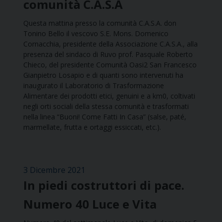
comunità C.A.S.A
Questa mattina presso la comunità C.A.S.A. don
Tonino Bello il vescovo S.E. Mons. Domenico
Cornacchia, presidente della Associazione C.A.S.A., alla
presenza del sindaco di Ruvo prof. Pasquale Roberto
Chieco, del presidente Comunità Oasi2 San Francesco
Gianpietro Losapio e di quanti sono intervenuti ha
inaugurato il Laboratorio di Trasformazione
Alimentare dei prodotti etici, genuini e a km0, coltivati
negli orti sociali della stessa comunità e trasformati
nella linea “Buoni! Come Fatti In Casa” (salse, paté,
marmellate, frutta e ortaggi essiccati, etc.).
3 Dicembre 2021
In piedi costruttori di pace.
Numero 40 Luce e Vita