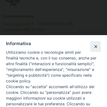
Curia diocesana
Piazza Giovene 4 – 70056 Molfetta (BA)
Centralino: 080 3374211
www.diocesimolfetta.it –
diocesimolfetta@pec.chiesacattolica.it
Informativa
Utilizziamo cookie o tecnologie simili per
Ufficio Comunicazioni sociali
finalità tecniche e, con il tuo consenso, anche per
altre finalità ("interazioni e funzionalità semplici",
Piazza Giovene 4 – 70056 Molfetta (BA)
"miglioramento dell'esperienza", "misurazione" e
comunicazionisociali@diocesimolfetta.it
"targeting e pubblicità") come specificato nella
cookie policy.
Cliccando su "accetta" acconsenti all'utilizzo dei
SEGUICI SU
cookie. Cliccando su "personalizza" puoi avere
Facebook
Instagram
X
YouTube
Feed
maggiori informazioni sui cookie utilizzati e
personalizzare le tue preferenze. Cliccando su