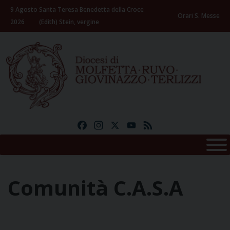
Skip
9 Agosto
Santa Teresa Benedetta della Croce
to
Orari S. Messe
2026
(Edith) Stein, vergine
content
Facebook
Instagram
X
YouTube
Feed
Comunità C.A.S.A