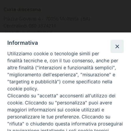
Curia diocesana
Piazza Giovene 4 – 70056 Molfetta (BA)
Centralino: 080 3374211
www.diocesimolfetta.it –
diocesimolfetta@pec.chiesacattolica.it
Informativa
Utilizziamo cookie o tecnologie simili per
Ufficio Comunicazioni sociali
finalità tecniche e, con il tuo consenso, anche per
altre finalità ("interazioni e funzionalità semplici",
Piazza Giovene 4 – 70056 Molfetta (BA)
"miglioramento dell'esperienza", "misurazione" e
comunicazionisociali@diocesimolfetta.it
"targeting e pubblicità") come specificato nella
cookie policy.
Cliccando su "accetta" acconsenti all'utilizzo dei
SEGUICI SU
cookie. Cliccando su "personalizza" puoi avere
Facebook
Instagram
X
YouTube
Feed
maggiori informazioni sui cookie utilizzati e
personalizzare le tue preferenze. Cliccando su
Privacy Policy - trasparenza
"rifiuta" o chiudendo questa informativa proseguirai
la navigazione installando i soli cookie tecnici.