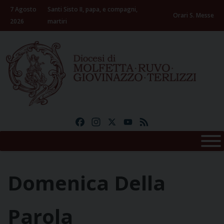
Skip
7 Agosto
Santi Sisto II, papa, e compagni,
to
Orari S. Messe
2026
martiri
content
Facebook
Instagram
X
YouTube
Feed
Domenica Della
Parola