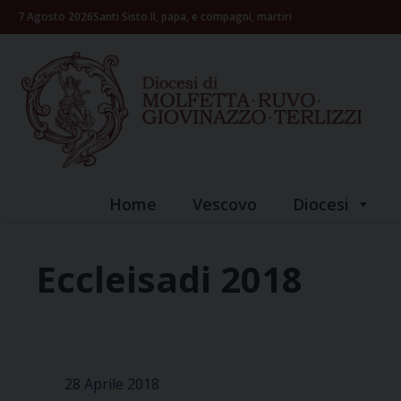
Skip
7 Agosto 2026
Santi Sisto II, papa, e compagni, martiri
to
content
Home
Vescovo
Diocesi
Eccleisadi 2018
28 Aprile 2018