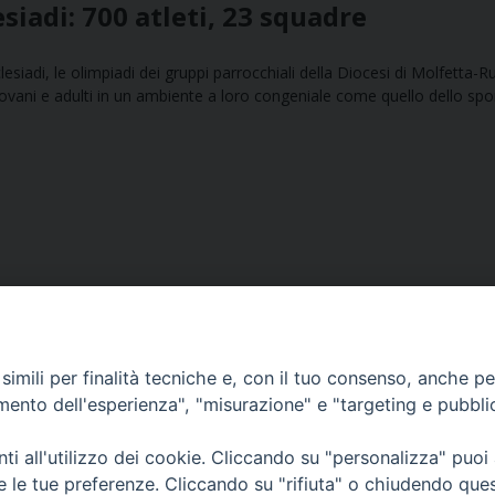
esiadi: 700 atleti, 23 squadre
lesiadi, le olimpiadi dei gruppi parrocchiali della Diocesi di Molfetta-R
 giovani e adulti in un ambiente a loro congeniale come quello dello spo
imili per finalità tecniche e, con il tuo consenso, anche per 
amento dell'esperienza", "misurazione" e "targeting e pubbli
Ufficio Comunicazioni sociali
i all'utilizzo dei cookie. Cliccando su "personalizza" puoi
re le tue preferenze. Cliccando su "rifiuta" o chiudendo que
Piazza Giovene 4 – 70056 Molfetta (BA)