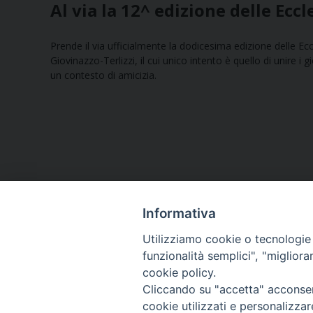
Al via la 12^ edizione delle Eccl
Prende il via ufficialmente la dodicesima edizione delle Ecc
Giovinazzo-Terlizzi, il cui unico intento è quello di unire i
un contesto di amicizia.
Informativa
Utilizziamo cookie o tecnologie s
funzionalità semplici", "miglior
cookie policy.
Curia diocesana
Cliccando su "accetta" acconsent
cookie utilizzati e personalizza
Piazza Giovene 4 – 70056 Molfetta (BA)