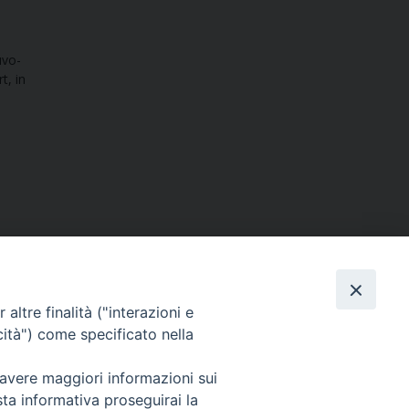
uvo-
rt, in
altre finalità ("interazioni e
cità") come specificato nella
SEGUICI SU
 avere maggiori informazioni sui
sta informativa proseguirai la
Facebook
Instagram
X
YouTube
Feed