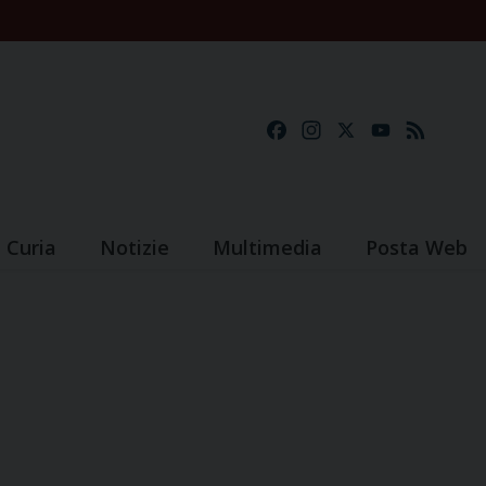
Facebook
Instagram
X
YouTube
Feed
Curia
Notizie
Multimedia
Posta Web