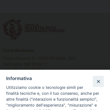
Curia diocesana
Piazza Giovene 4 – 70056 Molfetta (BA)
Centralino: 080 3374211
www.diocesimolfetta.it –
diocesimolfetta@pec.chiesacattolica.it
Informativa
Utilizziamo cookie o tecnologie simili per
Ufficio Comunicazioni sociali
finalità tecniche e, con il tuo consenso, anche per
altre finalità ("interazioni e funzionalità semplici",
Piazza Giovene 4 – 70056 Molfetta (BA)
"miglioramento dell'esperienza", "misurazione" e
comunicazionisociali@diocesimolfetta.it