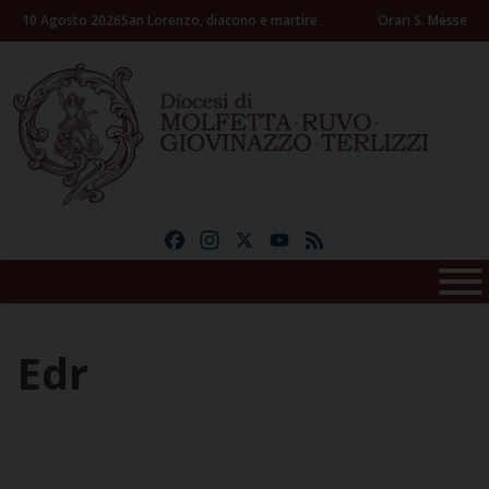
Skip
10 Agosto 2026
San Lorenzo, diacono e martire
Orari S. Messe
to
content
Facebook
Instagram
X
YouTube
Feed
Edr