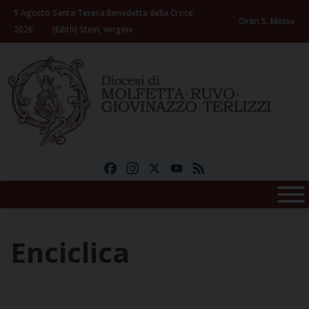
Skip
9 Agosto
Santa Teresa Benedetta della Croce
to
Orari S. Messe
2026
(Edith) Stein, vergine
content
Facebook
Instagram
X
YouTube
Feed
Enciclica