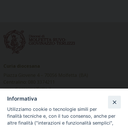
Curia diocesana
Piazza Giovene 4 – 70056 Molfetta (BA)
Centralino: 080 3374211
www.diocesimolfetta.it –
diocesimolfetta@pec.chiesacattolica.it
Informativa
Utilizziamo cookie o tecnologie simili per
Ufficio Comunicazioni sociali
finalità tecniche e, con il tuo consenso, anche per
altre finalità ("interazioni e funzionalità semplici",
Piazza Giovene 4 – 70056 Molfetta (BA)