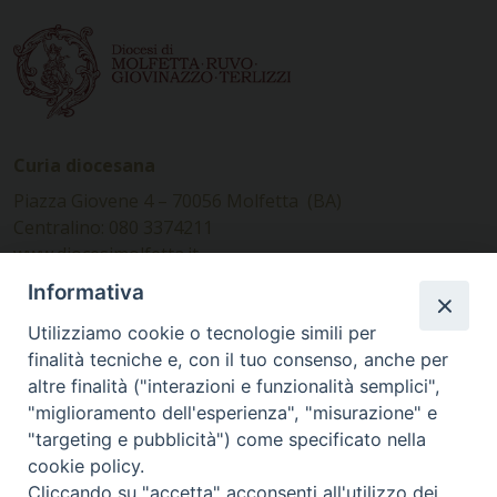
Curia diocesana
Piazza Giovene 4 – 70056 Molfetta (BA)
Centralino: 080 3374211
www.diocesimolfetta.it –
diocesimolfetta@pec.chiesacattolica.it
Informativa
Utilizziamo cookie o tecnologie simili per
Ufficio Comunicazioni sociali
finalità tecniche e, con il tuo consenso, anche per
altre finalità ("interazioni e funzionalità semplici",
Piazza Giovene 4 – 70056 Molfetta (BA)
"miglioramento dell'esperienza", "misurazione" e
comunicazionisociali@diocesimolfetta.it
"targeting e pubblicità") come specificato nella
cookie policy.
Cliccando su "accetta" acconsenti all'utilizzo dei