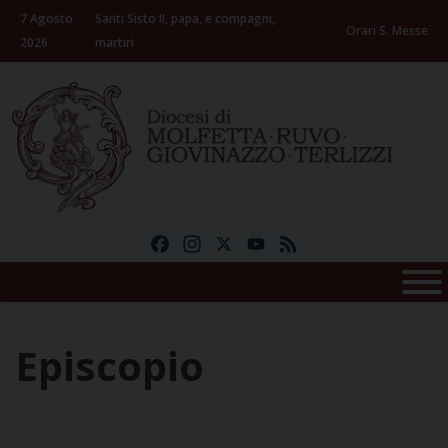
Skip
7 Agosto
Santi Sisto II, papa, e compagni,
to
Orari S. Messe
2026
martiri
content
Facebook
Instagram
X
YouTube
Feed
Episcopio