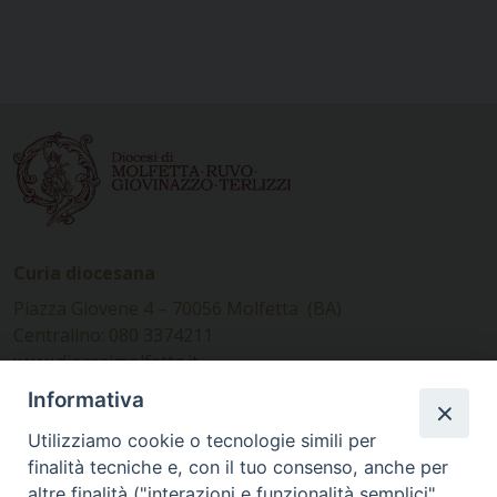
Curia diocesana
Piazza Giovene 4 – 70056 Molfetta (BA)
Centralino: 080 3374211
www.diocesimolfetta.it –
diocesimolfetta@pec.chiesacattolica.it
Informativa
Utilizziamo cookie o tecnologie simili per
Ufficio Comunicazioni sociali
finalità tecniche e, con il tuo consenso, anche per
altre finalità ("interazioni e funzionalità semplici",