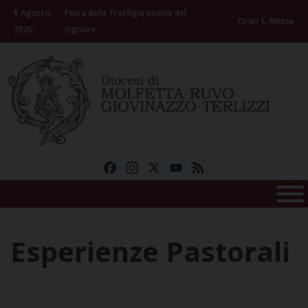
Skip
6 Agosto
Festa della Trasfigurazione del
to
Orari S. Messe
2026
Signore
content
Facebook
Instagram
X
YouTube
Feed
Esperienze Pastorali