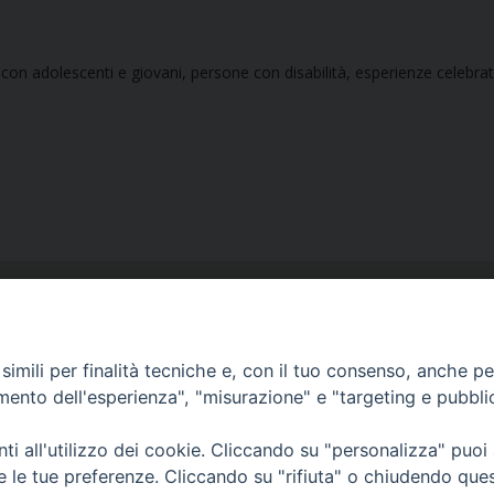
i
 con adolescenti e giovani, persone con disabilità, esperienze celebrat
imili per finalità tecniche e, con il tuo consenso, anche per 
amento dell'esperienza", "misurazione" e "targeting e pubbli
Ufficio Comunicazioni sociali
i all'utilizzo dei cookie. Cliccando su "personalizza" puoi
Piazza Giovene 4 – 70056 Molfetta (BA)
re le tue preferenze. Cliccando su "rifiuta" o chiudendo que
comunicazionisociali@diocesimolfetta.it