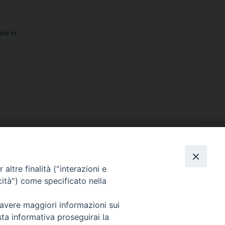
ive in
altre finalità ("interazioni e
cità") come specificato nella
SEGUICI SU
 avere maggiori informazioni sui
Facebook
Instagram
X
YouTube
Feed
sta informativa proseguirai la