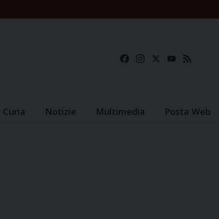
Facebook
Instagram
X
YouTube
Feed
Curia
Notizie
Multimedia
Posta Web