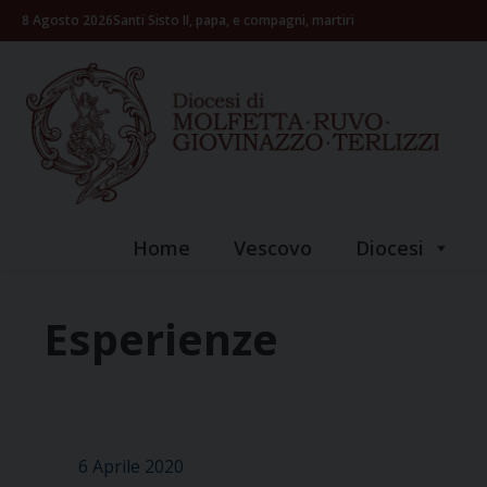
Skip
8 Agosto 2026
Santi Sisto II, papa, e compagni, martiri
to
content
Home
Vescovo
Diocesi
Esperienze
6 Aprile 2020