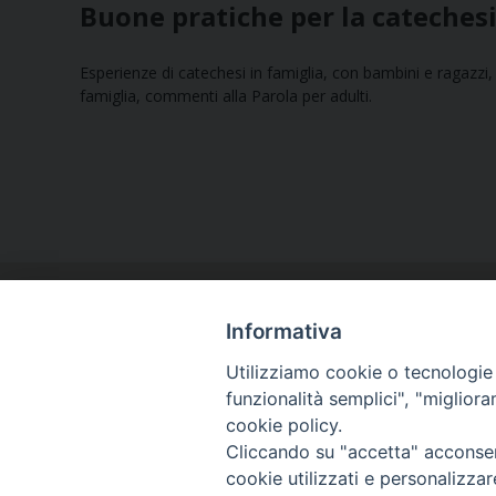
Buone pratiche per la cateches
Esperienze di catechesi in famiglia, con bambini e ragazzi,
famiglia, commenti alla Parola per adulti.
Informativa
Utilizziamo cookie o tecnologie s
funzionalità semplici", "miglior
cookie policy.
Curia diocesana
Cliccando su "accetta" acconsent
Piazza Giovene 4 – 70056 Molfetta (BA)
cookie utilizzati e personalizza
Centralino: 080 3374211