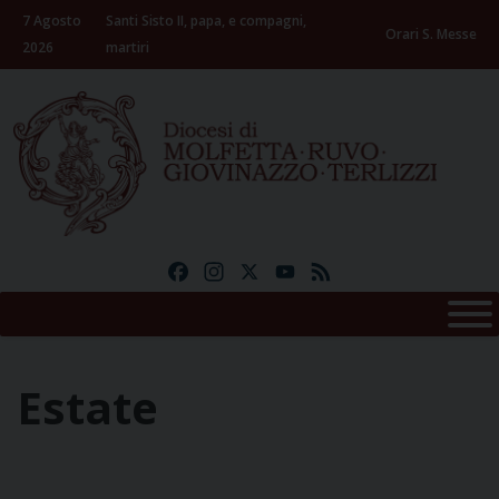
Skip
7 Agosto
Santi Sisto II, papa, e compagni,
to
Orari S. Messe
2026
martiri
content
Facebook
Instagram
X
YouTube
Feed
Estate