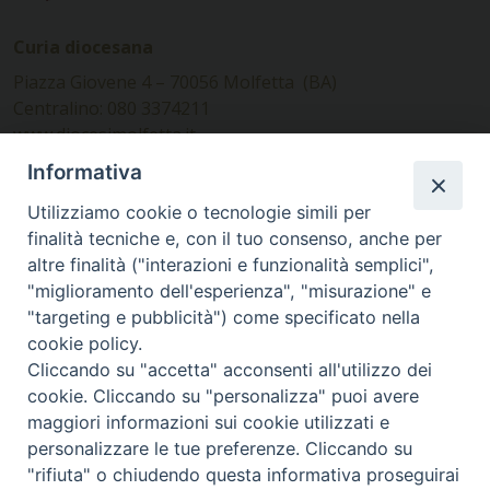
Curia diocesana
Piazza Giovene 4 – 70056 Molfetta (BA)
Centralino: 080 3374211
www.diocesimolfetta.it –
diocesimolfetta@pec.chiesacattolica.it
Informativa
Utilizziamo cookie o tecnologie simili per
Ufficio Comunicazioni sociali
finalità tecniche e, con il tuo consenso, anche per
altre finalità ("interazioni e funzionalità semplici",
Piazza Giovene 4 – 70056 Molfetta (BA)
"miglioramento dell'esperienza", "misurazione" e
comunicazionisociali@diocesimolfetta.it
"targeting e pubblicità") come specificato nella
cookie policy.
Cliccando su "accetta" acconsenti all'utilizzo dei
SEGUICI SU
cookie. Cliccando su "personalizza" puoi avere
Facebook
Instagram
X
YouTube
Feed
maggiori informazioni sui cookie utilizzati e
personalizzare le tue preferenze. Cliccando su
Privacy Policy - trasparenza
"rifiuta" o chiudendo questa informativa proseguirai