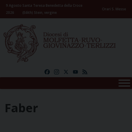
Skip
9 Agosto
Santa Teresa Benedetta della Croce
to
Orari S. Messe
2026
(Edith) Stein, vergine
content
Facebook
Instagram
X
YouTube
Feed
Faber