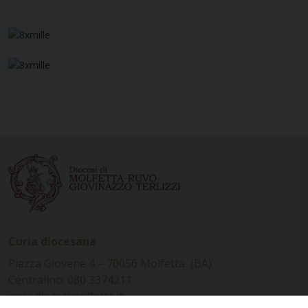
Curia diocesana
Piazza Giovene 4 – 70056 Molfetta (BA)
Centralino: 080 3374211
www.diocesimolfetta.it –