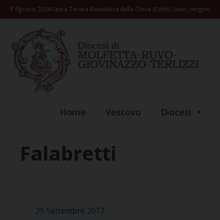
Skip
9 Agosto 2026
Santa Teresa Benedetta della Croce (Edith) Stein, vergine
to
content
Home
Vescovo
Diocesi
Falabretti
29 Settembre 2017