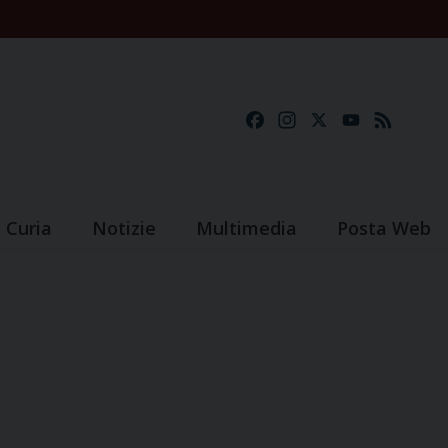
Facebook
Instagram
X
YouTube
Feed
Curia
Notizie
Multimedia
Posta Web