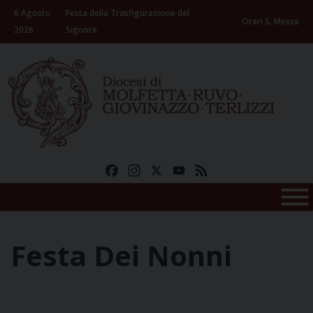
Skip
6 Agosto
Festa della Trasfigurazione del
to
Orari S. Messe
2026
Signore
content
Facebook
Instagram
X
YouTube
Feed
Festa Dei Nonni