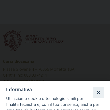
Curia diocesana
Piazza Giovene 4 – 70056 Molfetta (BA)
Centralino: 080 3374211
www.diocesimolfetta.it –
diocesimolfetta@pec.chiesacattolica.it
Informativa
Utilizziamo cookie o tecnologie simili per
Ufficio Comunicazioni sociali
finalità tecniche e, con il tuo consenso, anche per