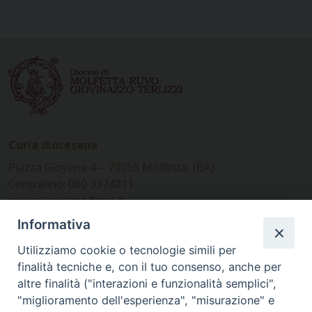
Curia diocesana
Piazza Giovene 4 – 70056 Molfetta (BA)
Centralino: 080 3374211
www.diocesimolfetta.it –
diocesimolfetta@pec.chiesacattolica.it
Informativa
Utilizziamo cookie o tecnologie simili per
Ufficio Comunicazioni sociali
finalità tecniche e, con il tuo consenso, anche per
altre finalità ("interazioni e funzionalità semplici",
Piazza Giovene 4 – 70056 Molfetta (BA)
"miglioramento dell'esperienza", "misurazione" e
comunicazionisociali@diocesimolfetta.it