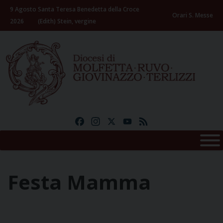
Skip
9 Agosto
Santa Teresa Benedetta della Croce
to
Orari S. Messe
2026
(Edith) Stein, vergine
content
Facebook
Instagram
X
YouTube
Feed
Festa Mamma