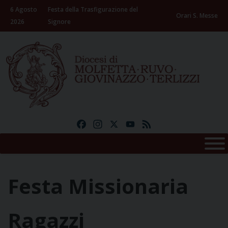
Skip
6 Agosto
Festa della Trasfigurazione del
to
Orari S. Messe
2026
Signore
content
Facebook
Instagram
X
YouTube
Feed
Festa Missionaria
Ragazzi