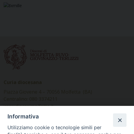
Curia diocesana
Piazza Giovene 4 – 70056 Molfetta (BA)
Centralino: 080 3374211
www.diocesimolfetta.it –
diocesimolfetta@pec.chiesacattolica.it
Informativa
Utilizziamo cookie o tecnologie simili per