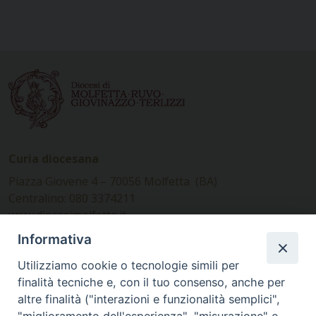
Curia diocesana
Piazza Giovene 4 – 70056 Molfetta (BA)
Centralino: 080 3374211
www.diocesimolfetta.it –
diocesimolfetta@pec.chiesacattolica.it
Informativa
Utilizziamo cookie o tecnologie simili per
Ufficio Comunicazioni sociali
finalità tecniche e, con il tuo consenso, anche per
altre finalità ("interazioni e funzionalità semplici",
Piazza Giovene 4 – 70056 Molfetta (BA)