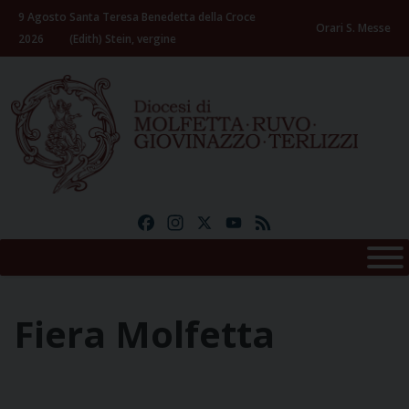
Skip
9 Agosto
Santa Teresa Benedetta della Croce
to
Orari S. Messe
2026
(Edith) Stein, vergine
content
Facebook
Instagram
X
YouTube
Feed
Fiera Molfetta