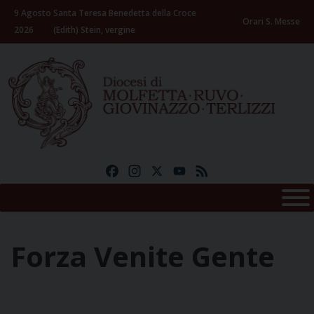
Skip
9 Agosto
Santa Teresa Benedetta della Croce
to
Orari S. Messe
2026
(Edith) Stein, vergine
content
Facebook
Instagram
X
YouTube
Feed
Forza Venite Gente