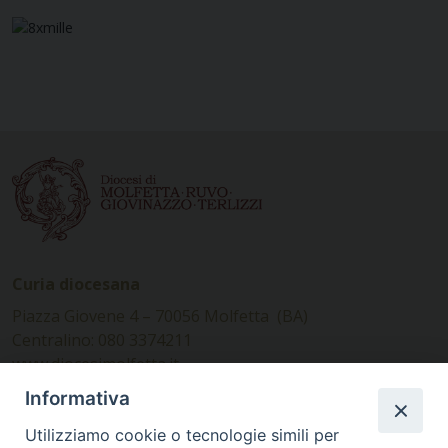
Curia diocesana
Piazza Giovene 4 – 70056 Molfetta (BA)
Centralino: 080 3374211
www.diocesimolfetta.it –
diocesimolfetta@pec.chiesacattolica.it
Informativa
Utilizziamo cookie o tecnologie simili per