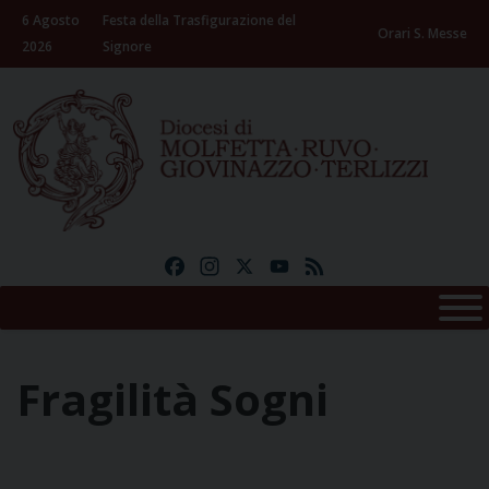
Skip
6 Agosto
Festa della Trasfigurazione del
to
Orari S. Messe
2026
Signore
content
Facebook
Instagram
X
YouTube
Feed
Fragilità Sogni