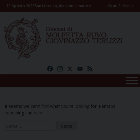
Skip
10 Agosto 2026
San Lorenzo, diacono e martire
Orari S. Messe
to
content
Facebook
Instagram
X
YouTube
Feed
It seems we can’t find what you’re looking for. Perhaps
searching can help.
Ricerca
per: