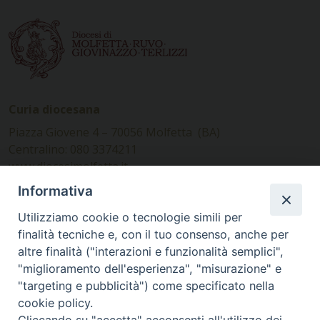
Curia diocesana
Piazza Giovene 4 – 70056 Molfetta (BA)
Centralino: 080 3374211
www.diocesimolfetta.it –
diocesimolfetta@pec.chiesacattolica.it
Informativa
Utilizziamo cookie o tecnologie simili per
Ufficio Comunicazioni sociali
finalità tecniche e, con il tuo consenso, anche per
altre finalità ("interazioni e funzionalità semplici",
Piazza Giovene 4 – 70056 Molfetta (BA)
"miglioramento dell'esperienza", "misurazione" e
comunicazionisociali@diocesimolfetta.it
"targeting e pubblicità") come specificato nella
cookie policy.