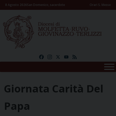
Skip
8 Agosto 2026
San Domenico, sacerdote
Orari S. Messe
to
content
Facebook
Instagram
X
YouTube
Feed
Giornata Carità Del
Papa