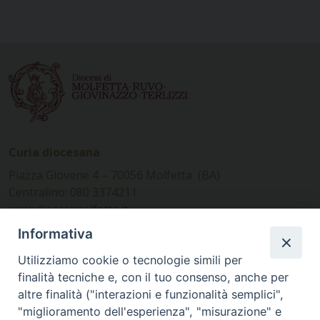
Curia diocesana
Piazza Giovene 4 – 70056 Molfetta (BA)
Centralino: 080 3374211
www.diocesimolfetta.it –
diocesimolfetta@pec.chiesacattolica.it
Informativa
Utilizziamo cookie o tecnologie simili per
Ufficio Comunicazioni sociali
finalità tecniche e, con il tuo consenso, anche per
altre finalità ("interazioni e funzionalità semplici",
Piazza Giovene 4 – 70056 Molfetta (BA)
"miglioramento dell'esperienza", "misurazione" e
comunicazionisociali@diocesimolfetta.it