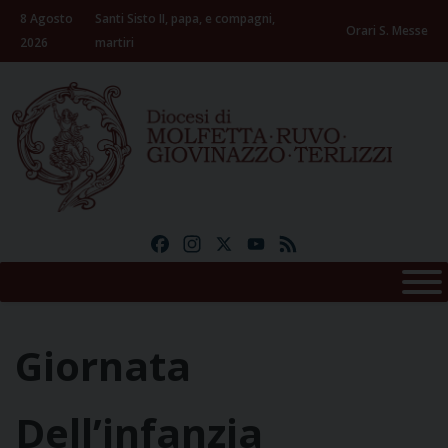
Skip
8 Agosto
Santi Sisto II, papa, e compagni,
to
Orari S. Messe
2026
martiri
content
Facebook
Instagram
X
YouTube
Feed
Giornata
Dell’infanzia