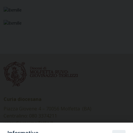
Curia diocesana
Piazza Giovene 4 – 70056 Molfetta (BA)
Centralino: 080 3374211
www.diocesimolfetta.it –
diocesimolfetta@pec.chiesacattolica.it