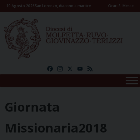
Skip
10 Agosto 2026
San Lorenzo, diacono e martire
Orari S. Messe
to
content
Facebook
Instagram
X
YouTube
Feed
Giornata
Missionaria2018