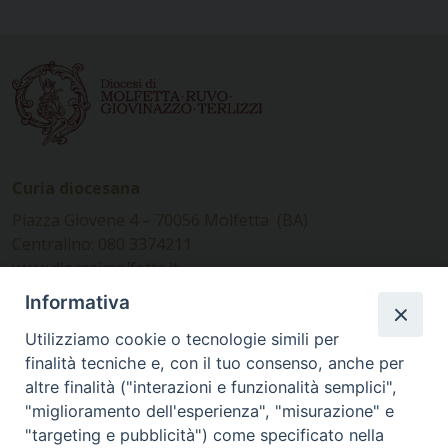
Curia diocesana
Piazza Giovene 4 – 70056 Molfetta (BA)
Centralino: 080 3374211
www.diocesimolfetta.it –
diocesimolfetta@pec.chiesacattolica.it
Informativa
Utilizziamo cookie o tecnologie simili per
Ufficio Comunicazioni sociali
finalità tecniche e, con il tuo consenso, anche per
altre finalità ("interazioni e funzionalità semplici",
Piazza Giovene 4 – 70056 Molfetta (BA)
"miglioramento dell'esperienza", "misurazione" e
comunicazionisociali@diocesimolfetta.it
"targeting e pubblicità") come specificato nella