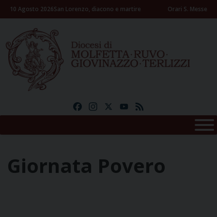
Skip
10 Agosto 2026
San Lorenzo, diacono e martire
Orari S. Messe
to
content
Facebook
Instagram
X
YouTube
Feed
Giornata Povero