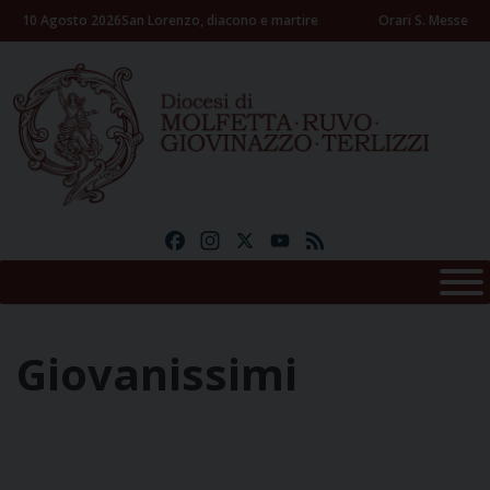
Skip
10 Agosto 2026
San Lorenzo, diacono e martire
Orari S. Messe
to
content
Facebook
Instagram
X
YouTube
Feed
Giovanissimi