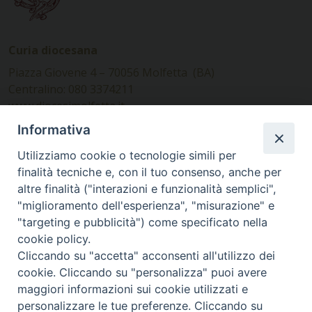
Curia diocesana
Piazza Giovene 4 – 70056 Molfetta (BA)
Centralino: 080 3374211
www.diocesimolfetta.it –
diocesimolfetta@pec.chiesacattolica.it
Informativa
Utilizziamo cookie o tecnologie simili per
Ufficio Comunicazioni sociali
finalità tecniche e, con il tuo consenso, anche per
altre finalità ("interazioni e funzionalità semplici",
Piazza Giovene 4 – 70056 Molfetta (BA)
"miglioramento dell'esperienza", "misurazione" e
comunicazionisociali@diocesimolfetta.it
"targeting e pubblicità") come specificato nella
cookie policy.
Cliccando su "accetta" acconsenti all'utilizzo dei
SEGUICI SU
cookie. Cliccando su "personalizza" puoi avere
Facebook
Instagram
X
YouTube
Feed
maggiori informazioni sui cookie utilizzati e
personalizzare le tue preferenze. Cliccando su