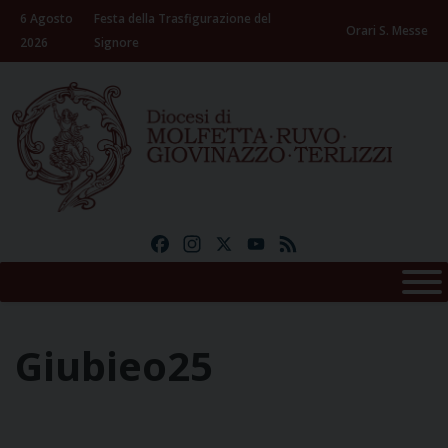
Skip
6 Agosto
Festa della Trasfigurazione del
to
Orari S. Messe
2026
Signore
content
Facebook
Instagram
X
YouTube
Feed
Giubieo25