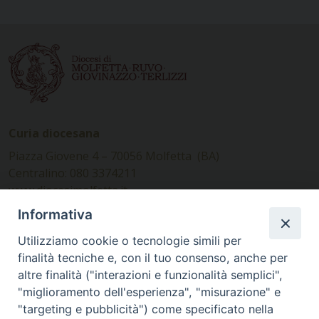
Curia diocesana
Piazza Giovene 4 – 70056 Molfetta (BA)
Centralino: 080 3374211
www.diocesimolfetta.it –
diocesimolfetta@pec.chiesacattolica.it
Informativa
Utilizziamo cookie o tecnologie simili per
Ufficio Comunicazioni sociali
finalità tecniche e, con il tuo consenso, anche per
altre finalità ("interazioni e funzionalità semplici",
Piazza Giovene 4 – 70056 Molfetta (BA)
"miglioramento dell'esperienza", "misurazione" e
comunicazionisociali@diocesimolfetta.it
"targeting e pubblicità") come specificato nella