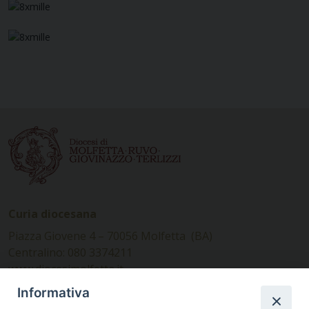
Curia diocesana
Piazza Giovene 4 – 70056 Molfetta (BA)
Centralino: 080 3374211
www.diocesimolfetta.it –
diocesimolfetta@pec.chiesacattolica.it
Informativa