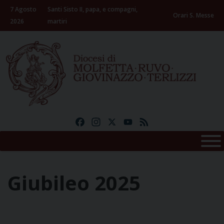
Skip
7 Agosto
Santi Sisto II, papa, e compagni,
to
Orari S. Messe
2026
martiri
content
Facebook
Instagram
X
YouTube
Feed
Giubileo 2025