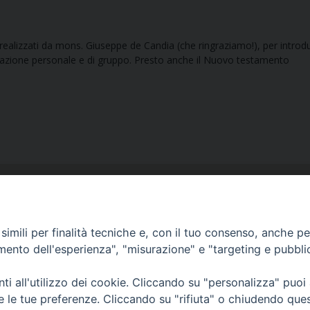
, realizzati da mons. Giuseppe de Candia (che ringraziamo!), per introdu
ditazione personale e di gruppo. Presto anche il Nuovo testamento
imili per finalità tecniche e, con il tuo consenso, anche per 
amento dell'esperienza", "misurazione" e "targeting e pubbli
Ufficio Comunicazioni sociali
i all'utilizzo dei cookie. Cliccando su "personalizza" puoi
Piazza Giovene 4 – 70056 Molfetta (BA)
re le tue preferenze. Cliccando su "rifiuta" o chiudendo que
comunicazionisociali@diocesimolfetta.it