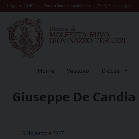
Skip
9 Agosto 2026
Santa Teresa Benedetta della Croce (Edith) Stein, vergine
to
content
Home
Vescovo
Diocesi
Giuseppe De Candia
5 Novembre 2017