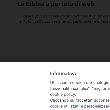
La Bibbia a portata di web
Sul canale youtube della Diocesi nuova playlist: 21 filmati
nei 46 libri dell’Antico Testamento, per lo studio e la me
Informativa
Utilizziamo cookie o tecnologie s
funzionalità semplici", "miglior
cookie policy.
Curia diocesana
Cliccando su "accetta" acconsent
Piazza Giovene 4 – 70056 Molfetta (BA)
cookie utilizzati e personalizza
Centralino: 080 3374211