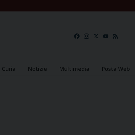
Facebook
Instagram
X
YouTube
Feed
Curia
Notizie
Multimedia
Posta Web