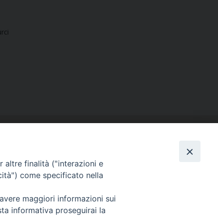
rci
altre finalità ("interazioni e
cità") come specificato nella
SEGUICI SU
 avere maggiori informazioni sui
Facebook
Instagram
X
YouTube
Feed
sta informativa proseguirai la