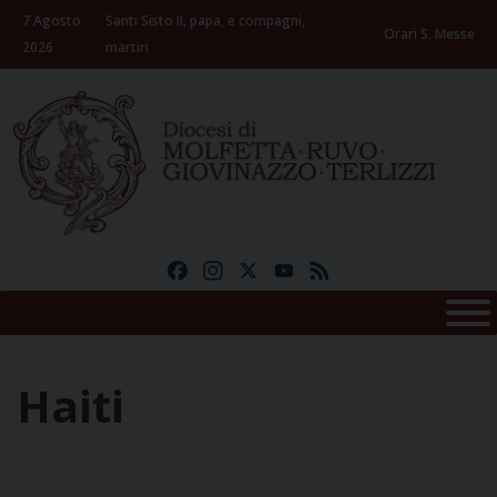
Skip
7 Agosto
Santi Sisto II, papa, e compagni,
to
Orari S. Messe
2026
martiri
content
Facebook
Instagram
X
YouTube
Feed
Haiti