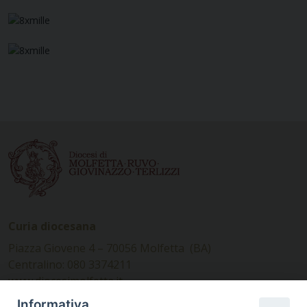
Curia diocesana
Piazza Giovene 4 – 70056 Molfetta (BA)
Centralino: 080 3374211
www.diocesimolfetta.it –
diocesimolfetta@pec.chiesacattolica.it
Informativa