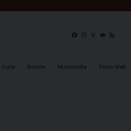
Facebook
Instagram
X
YouTube
Feed
Curia
Notizie
Multimedia
Posta Web