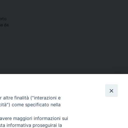
orto
na da
altre finalità ("interazioni e
cità") come specificato nella
SEGUICI SU
 avere maggiori informazioni sui
sta informativa proseguirai la
Facebook
Instagram
X
YouTube
Feed