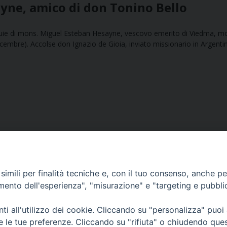
ayne, amico di don Tonino Bello
sequie di mons. Miguel Esteban Hesayne, vescovo emerito di Viedma, m
dicembre). Accolse don Ignazio de Gioia, inviato missionario in Argenti
imili per finalità tecniche e, con il tuo consenso, anche per 
amento dell'esperienza", "misurazione" e "targeting e pubbli
Ufficio Comunicazioni sociali
i all'utilizzo dei cookie. Cliccando su "personalizza" puoi
re le tue preferenze. Cliccando su "rifiuta" o chiudendo que
Piazza Giovene 4 – 70056 Molfetta (BA)