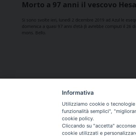
Morto a 97 anni il vescovo Hes
Si sono svolte ieri, lunedì 2 dicembre 2019 ad Azul le e
domenica a quasi 97 anni d’età (li avrebbe compiuti il 26 
mons. Bello.
Informativa
Utilizziamo cookie o tecnologie s
funzionalità semplici", "miglior
cookie policy.
Curia diocesana
Cliccando su "accetta" acconsent
cookie utilizzati e personalizza
Piazza Giovene 4 – 70056 Molfetta (BA)