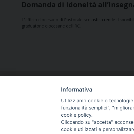
Domanda di idoneità all’Insegn
L’Ufficio diocesano di Pastorale scolastica rende disponibil
graduatorie diocesane dell’IRC.
Informativa
Utilizziamo cookie o tecnologie s
funzionalità semplici", "miglior
cookie policy.
Curia diocesana
Cliccando su "accetta" acconsent
Piazza Giovene 4 – 70056 Molfetta (BA)
cookie utilizzati e personalizza
Centralino: 080 3374211