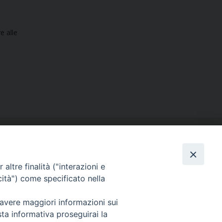
e alle
altre finalità ("interazioni e
cità") come specificato nella
SEGUICI SU
 avere maggiori informazioni sui
Facebook
Instagram
X
YouTube
Feed
sta informativa proseguirai la