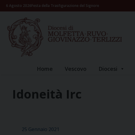
Skip
6 Agosto 2026
Festa della Trasfigurazione del Signore
to
content
Home
Vescovo
Diocesi
Idoneità Irc
25 Gennaio 2021