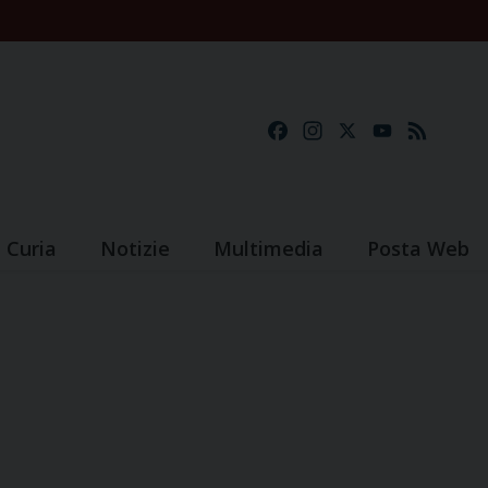
Facebook
Instagram
X
YouTube
Feed
Curia
Notizie
Multimedia
Posta Web