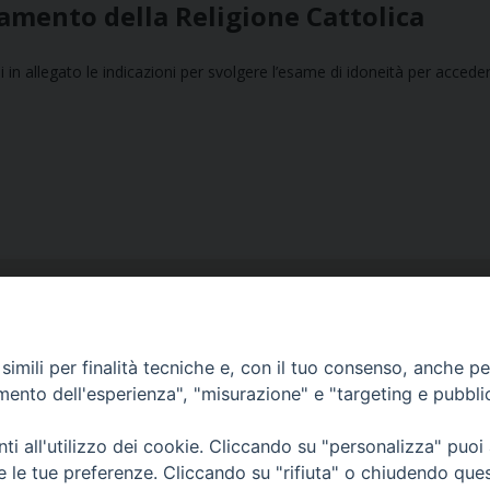
amento della Religione Cattolica
i in allegato le indicazioni per svolgere l’esame di idoneità per acceder
imili per finalità tecniche e, con il tuo consenso, anche per 
amento dell'esperienza", "misurazione" e "targeting e pubbli
Ufficio Comunicazioni sociali
i all'utilizzo dei cookie. Cliccando su "personalizza" puoi
Piazza Giovene 4 – 70056 Molfetta (BA)
re le tue preferenze. Cliccando su "rifiuta" o chiudendo que
comunicazionisociali@diocesimolfetta.it