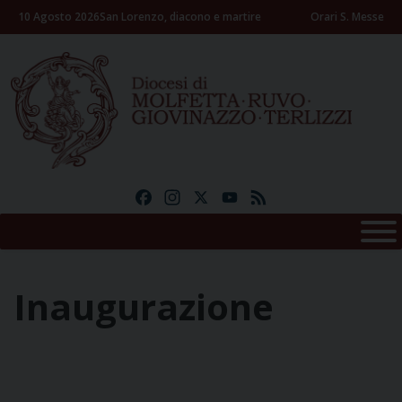
Skip
10 Agosto 2026
San Lorenzo, diacono e martire
Orari S. Messe
to
content
Facebook
Instagram
X
YouTube
Feed
Inaugurazione