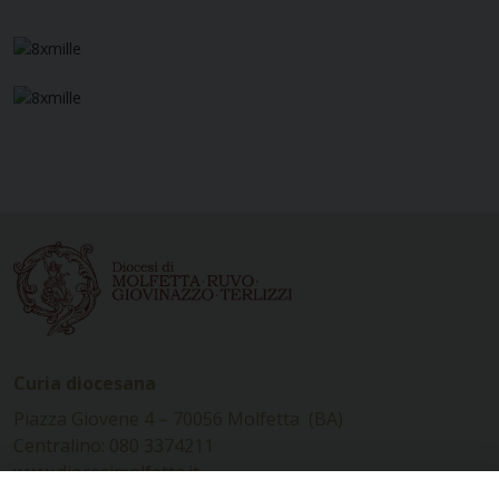
Curia diocesana
Piazza Giovene 4 – 70056 Molfetta (BA)
Centralino: 080 3374211
www.diocesimolfetta.it –