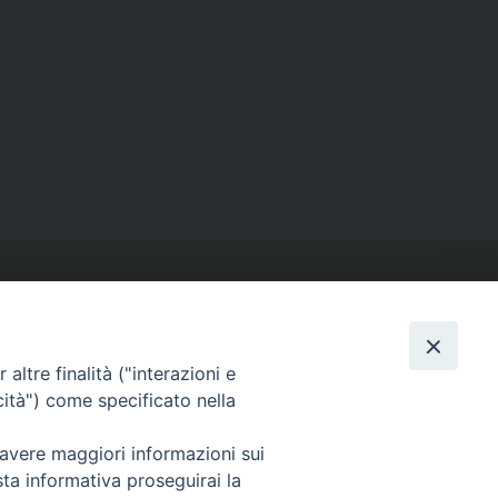
altre finalità ("interazioni e
cità") come specificato nella
SEGUICI SU
Facebook
Instagram
X
YouTube
Feed
 avere maggiori informazioni sui
sta informativa proseguirai la