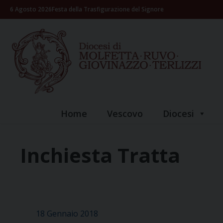
Skip
6 Agosto 2026
Festa della Trasfigurazione del Signore
to
content
Home
Vescovo
Diocesi
Inchiesta Tratta
18 Gennaio 2018