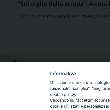
“Sul ciglio della strada”. A conc
Si conclude domenica 21 gennaio l’inchiesta di Luce e Vita 
Informativa
Utilizziamo cookie o tecnologie s
funzionalità semplici", "miglior
Curia diocesana
cookie policy.
Piazza Giovene 4 – 70056 Molfetta (BA)
Cliccando su "accetta" acconsent
Centralino: 080 3374211
cookie utilizzati e personalizza