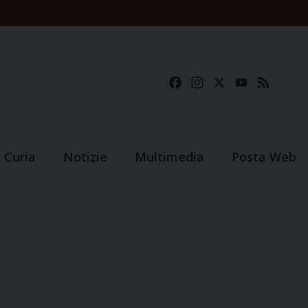
Facebook
Instagram
X
YouTube
Feed
Curia
Notizie
Multimedia
Posta Web