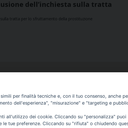
lusione dell’inchiesta sulla tratta
sulla tratta per lo sfruttamento della prostituzione
imili per finalità tecniche e, con il tuo consenso, anche per 
amento dell'esperienza", "misurazione" e "targeting e pubbli
Ufficio Comunicazioni sociali
Piazza Giovene 4 – 70056 Molfetta (BA)
i all'utilizzo dei cookie. Cliccando su "personalizza" puoi
comunicazionisociali@diocesimolfetta.it
re le tue preferenze. Cliccando su "rifiuta" o chiudendo que