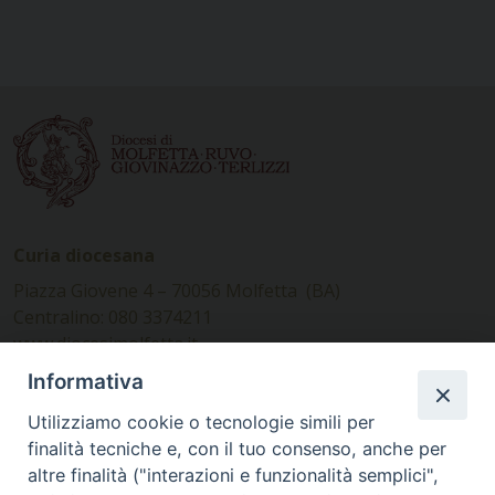
Curia diocesana
Piazza Giovene 4 – 70056 Molfetta (BA)
Centralino: 080 3374211
www.diocesimolfetta.it –
diocesimolfetta@pec.chiesacattolica.it
Informativa
Utilizziamo cookie o tecnologie simili per
Ufficio Comunicazioni sociali
finalità tecniche e, con il tuo consenso, anche per
altre finalità ("interazioni e funzionalità semplici",
Piazza Giovene 4 – 70056 Molfetta (BA)