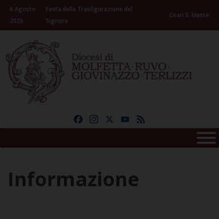
Skip
6 Agosto
Festa della Trasfigurazione del
to
Orari S. Messe
2026
Signore
content
Facebook
Instagram
X
YouTube
Feed
Informazione