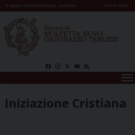
Skip
8 Agosto 2026
San Domenico, sacerdote
Orari S. Messe
to
content
Facebook
Instagram
X
YouTube
Feed
Iniziazione Cristiana