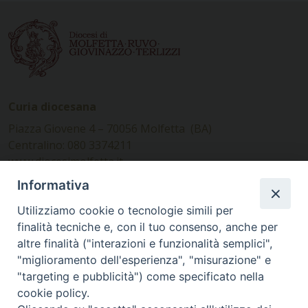
Curia diocesana
Piazza Giovene 4 – 70056 Molfetta (BA)
Centralino: 080 3374211
www.diocesimolfetta.it –
diocesimolfetta@pec.chiesacattolica.it
Informativa
Utilizziamo cookie o tecnologie simili per
Ufficio Comunicazioni sociali
finalità tecniche e, con il tuo consenso, anche per
altre finalità ("interazioni e funzionalità semplici",
Piazza Giovene 4 – 70056 Molfetta (BA)
"miglioramento dell'esperienza", "misurazione" e
comunicazionisociali@diocesimolfetta.it
"targeting e pubblicità") come specificato nella
cookie policy.