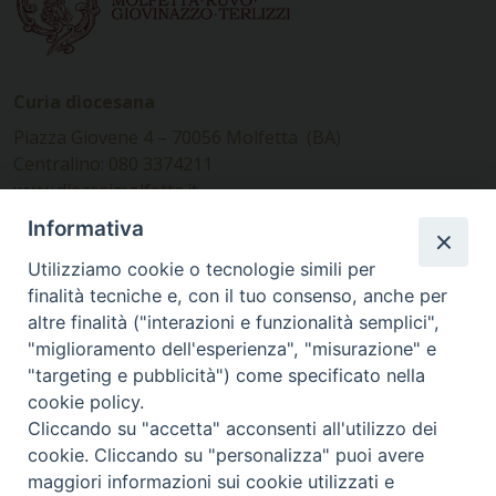
Curia diocesana
Piazza Giovene 4 – 70056 Molfetta (BA)
Centralino: 080 3374211
www.diocesimolfetta.it –
diocesimolfetta@pec.chiesacattolica.it
Informativa
Utilizziamo cookie o tecnologie simili per
Ufficio Comunicazioni sociali
finalità tecniche e, con il tuo consenso, anche per
altre finalità ("interazioni e funzionalità semplici",
Piazza Giovene 4 – 70056 Molfetta (BA)
"miglioramento dell'esperienza", "misurazione" e
comunicazionisociali@diocesimolfetta.it
"targeting e pubblicità") come specificato nella
cookie policy.
Cliccando su "accetta" acconsenti all'utilizzo dei
SEGUICI SU
cookie. Cliccando su "personalizza" puoi avere
Facebook
Instagram
X
YouTube
Feed
maggiori informazioni sui cookie utilizzati e