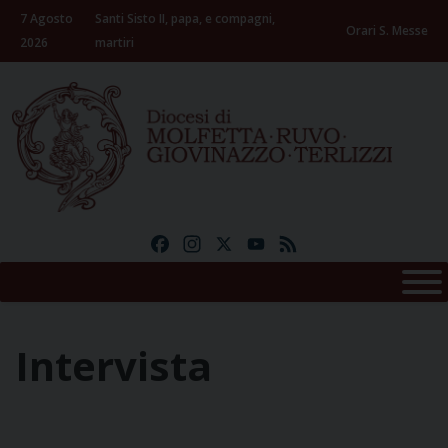
Skip
7 Agosto
Santi Sisto II, papa, e compagni,
to
Orari S. Messe
2026
martiri
content
Facebook
Instagram
X
YouTube
Feed
Intervista