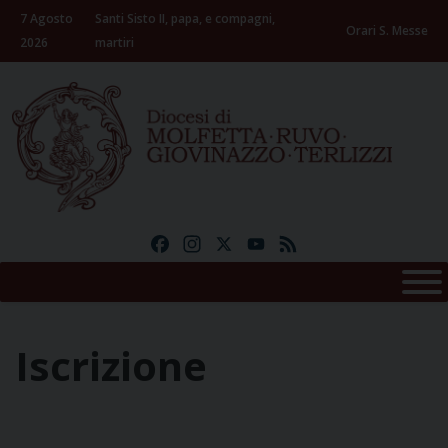
Skip
7 Agosto
Santi Sisto II, papa, e compagni,
to
Orari S. Messe
2026
martiri
content
Facebook
Instagram
X
YouTube
Feed
Iscrizione