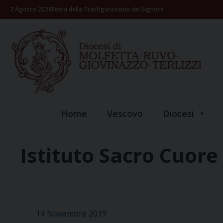
Skip
7 Agosto 2026
Festa della Trasfigurazione del Signore
to
content
Home
Vescovo
Diocesi
Istituto Sacro Cuore
14 Novembre 2019