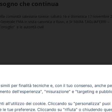
 sogno che continua
i della comunità salesiana ruvese: sabato 16 e domenica 17 novembre 
 Generale FMA in visita canonica a Ruvo, e Sr MARA TAGLIAFERRI –
siglio” e le autorità civili.
imili per finalità tecniche e, con il tuo consenso, anche per 
amento dell'esperienza", "misurazione" e "targeting e pubbli
Ufficio Comunicazioni sociali
i all'utilizzo dei cookie. Cliccando su "personalizza" puoi
re le tue preferenze. Cliccando su "rifiuta" o chiudendo que
Piazza Giovene 4 – 70056 Molfetta (BA)