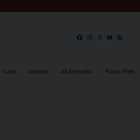
Facebook
Instagram
X
YouTube
Feed
Curia
Notizie
Multimedia
Posta Web