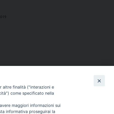
2019
altre finalità ("interazioni e
cità") come specificato nella
SEGUICI SU
 avere maggiori informazioni sui
sta informativa proseguirai la
Facebook
Instagram
X
YouTube
Feed