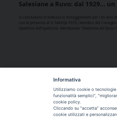
Salesiane a Ruvo: dal 1929… un
Si concludono in bellezza in festeggiamenti per i 90 ann
con la presenza di Sr MARIJA PEČE, Membro del Consiglio
Ispettrice dell’Ispettoria Meridionale “Madonna del Buon Con
Informativa
Utilizziamo cookie o tecnologie s
funzionalità semplici", "miglior
cookie policy.
Curia diocesana
Cliccando su "accetta" acconsent
cookie utilizzati e personalizza
Piazza Giovene 4 – 70056 Molfetta (BA)