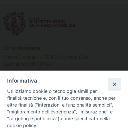
Curia diocesana
Piazza Giovene 4 – 70056 Molfetta (BA)
Centralino: 080 3374211
www.diocesimolfetta.it –
diocesimolfetta@pec.chiesacattolica.it
Informativa
Utilizziamo cookie o tecnologie simili per
Ufficio Comunicazioni sociali
finalità tecniche e, con il tuo consenso, anche per
altre finalità ("interazioni e funzionalità semplici",
Piazza Giovene 4 – 70056 Molfetta (BA)
"miglioramento dell'esperienza", "misurazione" e
comunicazionisociali@diocesimolfetta.it
"targeting e pubblicità") come specificato nella
cookie policy.