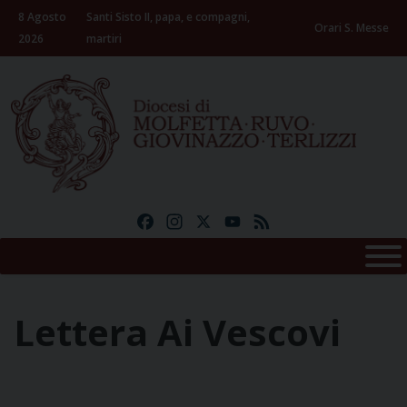
Skip
8 Agosto
Santi Sisto II, papa, e compagni,
to
Orari S. Messe
2026
martiri
content
Facebook
Instagram
X
YouTube
Feed
Lettera Ai Vescovi