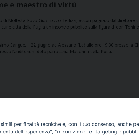
e e maestro di virtù
 di Molfetta-Ruvo-Giovinazzo-Terlizzi, accompagnato dal direttore d
n alcune città della Puglia un incontro pubblico sulla figura di don Tonin
issimo Sangue, il 22 giugno ad Alessano (Le) alle ore 19.30 presso la C
presso l’auditorium della parrocchia Madonna della Rosa.
imili per finalità tecniche e, con il tuo consenso, anche per 
amento dell'esperienza", "misurazione" e "targeting e pubbli