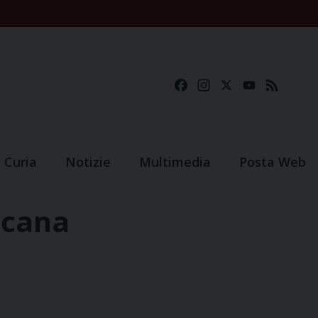
Facebook
Instagram
X
YouTube
Feed
Curia
Notizie
Multimedia
Posta Web
ticana