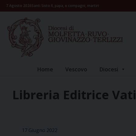
Skip
7 Agosto 2026
Santi Sisto II, papa, e compagni, martiri
to
content
Home
Vescovo
Diocesi
Libreria Editrice Va
17 Giugno 2022