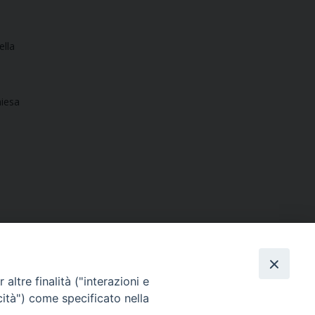
ella
o
hiesa
altre finalità ("interazioni e
cità") come specificato nella