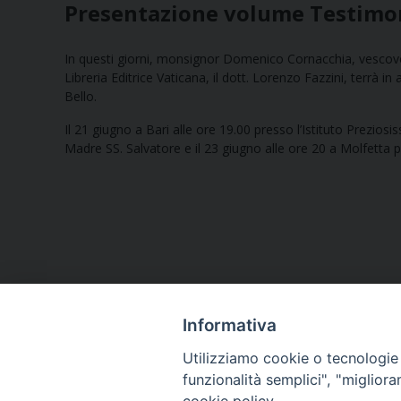
Presentazione volume Testimon
In questi giorni, monsignor Domenico Cornacchia, vescovo
Libreria Editrice Vaticana, il dott. Lorenzo Fazzini, terrà i
Bello.
Il 21 giugno a Bari alle ore 19.00 presso l’Istituto Prezios
Madre SS. Salvatore e il 23 giugno alle ore 20 a Molfetta 
Informativa
Utilizziamo cookie o tecnologie s
funzionalità semplici", "miglior