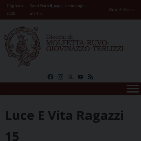
Skip
7 Agosto
Santi Sisto II, papa, e compagni,
to
Orari S. Messe
2026
martiri
content
Facebook
Instagram
X
YouTube
Feed
Luce E Vita Ragazzi
15