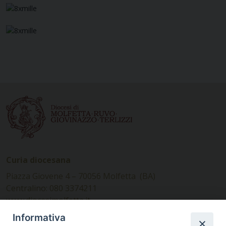
Curia diocesana
Piazza Giovene 4 – 70056 Molfetta (BA)
Centralino: 080 3374211
www.diocesimolfetta.it –
diocesimolfetta@pec.chiesacattolica.it
Informativa