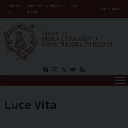
Skip
7 Agosto
Santi Sisto II, papa, e compagni,
to
Orari S. Messe
2026
martiri
content
Facebook
Instagram
X
YouTube
Feed
Luce Vita