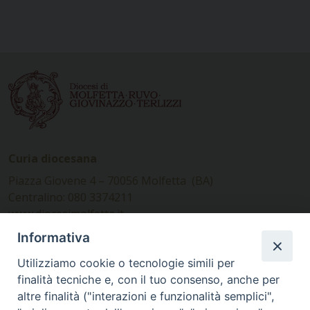
Curia diocesana
Piazza Giovene 4 – 70056 Molfetta (BA)
Centralino: 080 3374211
www.diocesimolfetta.it –
diocesimolfetta@pec.chiesacattolica.it
Informativa
Utilizziamo cookie o tecnologie simili per
Ufficio Comunicazioni sociali
finalità tecniche e, con il tuo consenso, anche per
altre finalità ("interazioni e funzionalità semplici",
Piazza Giovene 4 – 70056 Molfetta (BA)