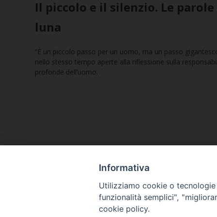
Il piccolo e il silenzio. Le paro
luna
“È un piccolo passo per un uomo, ma un passo gigantesco pe
nello stesso tempo aperte alla riflessione sulla responsabi
profonde dell’uomo.
Informativa
Utilizziamo cookie o tecnologie s
funzionalità semplici", "miglior
cookie policy.