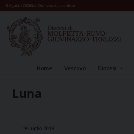
Skip
8 Agosto 2026
San Domenico, sacerdote
to
content
Home
Vescovo
Diocesi
Luna
19 Luglio 2019