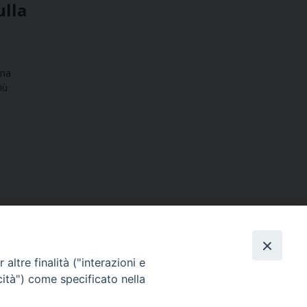
ulla
 ma
iù
altre finalità ("interazioni e
cità") come specificato nella