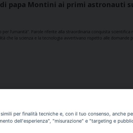
le di papa Montini ai primi astronauti s
r l’umanità”. Parole riferite alla straordinaria conquista scientifica
lità che la scienza e la tecnologia avvertivano rispetto alle domande p
imili per finalità tecniche e, con il tuo consenso, anche per 
amento dell'esperienza", "misurazione" e "targeting e pubbli