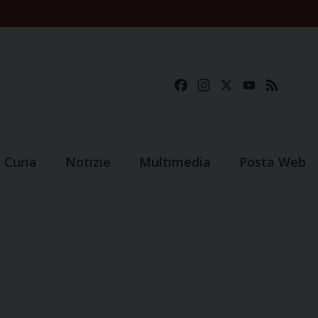
Facebook
Instagram
X
YouTube
Feed
Curia
Notizie
Multimedia
Posta Web