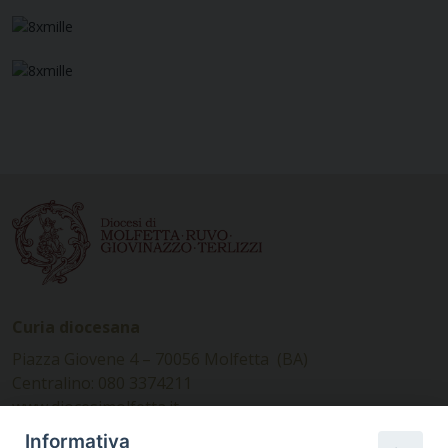
Curia diocesana
Piazza Giovene 4 – 70056 Molfetta (BA)
Centralino: 080 3374211
www.diocesimolfetta.it –
diocesimolfetta@pec.chiesacattolica.it
Informativa